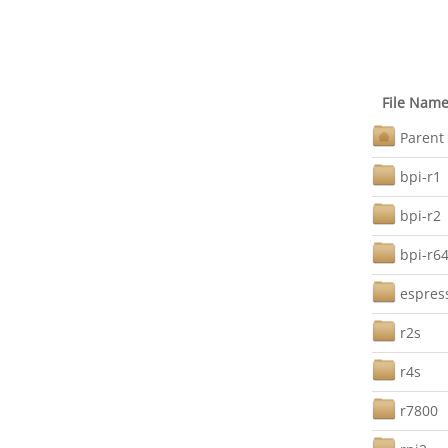
File Nam
Parent 
bpi-r1
bpi-r2
bpi-r6
espres
r2s
r4s
r7800