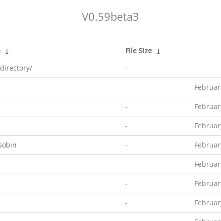
V0.59beta3
e
↓
File Size
↓
directory/
-
-
Februar
-
Februar
4
-
Februar
sobin
-
Februar
-
Februar
-
Februar
-
Februar