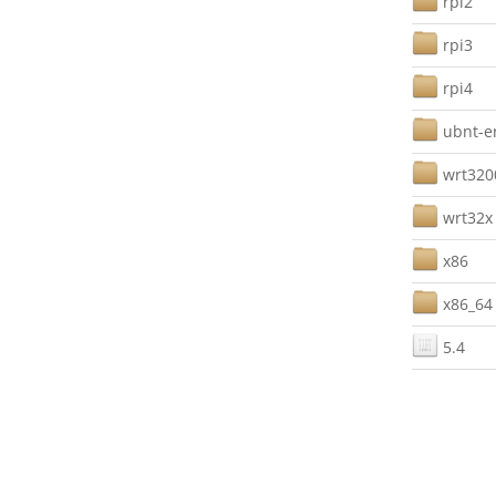
rpi2
rpi3
rpi4
ubnt-e
wrt32
wrt32x
x86
x86_64
5.4