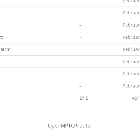
-
Februar
-
Februar
-
Februar
rx
-
Februar
00acm
-
Februar
-
Februar
-
Februar
-
Februar
27 B
Apr
OpenMPTCProuter