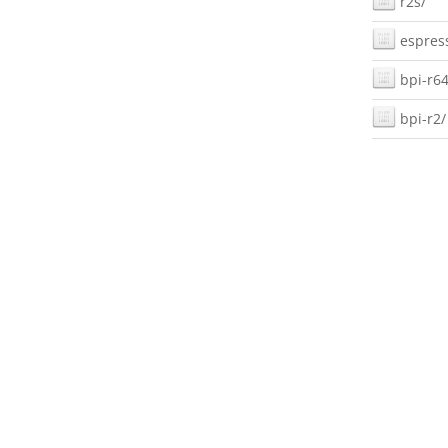
r2s/
espres
bpi-r64
bpi-r2/